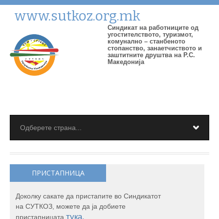
www.sutkoz.org.mk
Синдикат на работниците од
угостителството, туризмот,
комунално – станбеното
стопанство, занаетчиството и
заштитните друштва на Р.С.
Македонија
ПРИСТАПНИЦА
Доколку сакате да пристапите во Синдикатот
на СУТКОЗ, можете да ја добиете
тука.
пристапницата